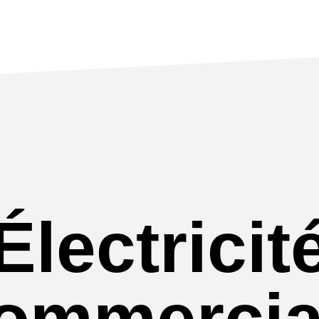
Électricit
ommercia