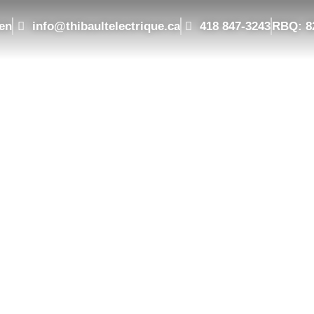
ien
info@thibaultelectrique.ca
418 847-3243
RBQ: 8